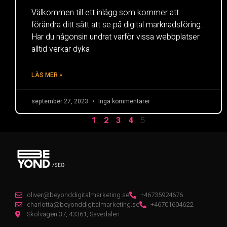
Välkommen till ett inlägg som kommer att
förändra ditt sätt att se på digital marknadsföring.
Har du någonsin undrat varför vissa webbplatser
alltid verkar dyka
LÄS MER »
september 27, 2023
Inga kommentarer
5
1
2
3
4
oliver@beyonddigitalmarketing.se
+46735924676
charlotta@beyonddigitalmarketing.se
+46701604622
Skolvägen 37, 43361, Sävedalen