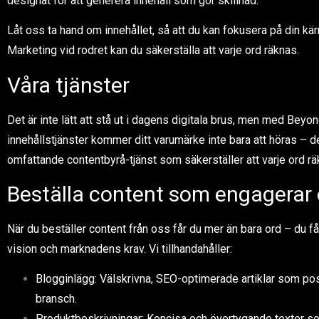
designat för att generera innehåll som gör skillnad.
Låt oss ta hand om innehållet, så att du kan fokusera på din k
Marketing vid rodret kan du säkerställa att varje ord räknas.
Våra tjänster
Det är inte lätt att stå ut i dagens digitala brus, men med Bey
innehållstjänster kommer ditt varumärke inte bara att höras – d
omfattande contentbyrå-tjänst som säkerställer att varje ord räk
Beställa content som engagerar 
När du beställer content från oss får du mer än bara ord – du få
vision och marknadens krav. Vi tillhandahåller:
Blogginlägg: Välskrivna, SEO-optimerade artiklar som pos
bransch.
Produktbeskrivningar: Koncisa och övertygande texter so