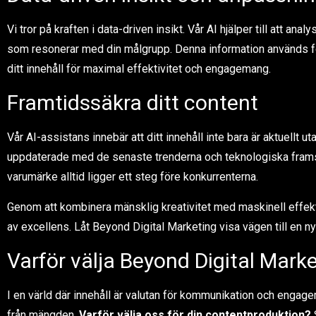
Vi tror på kraften i data-driven insikt. Vår AI hjälper till att an
som resonerar med din målgrupp. Denna information används för
ditt innehåll för maximal effektivitet och engagemang.
Framtidssäkra ditt content
Vår AI-assistans innebär att ditt innehåll inte bara är aktuellt u
uppdaterade med de senaste trenderna och teknologiska framste
varumärke alltid ligger ett steg före konkurrenterna.
Genom att kombinera mänsklig kreativitet med maskinell effektivi
av excellens. Låt Beyond Digital Marketing visa vägen till en ny
Varför välja Beyond Digital Mark
I en värld där innehåll är valutan för kommunikation och engage
från mängden.
Varför välja oss för din contentproduktion?
S