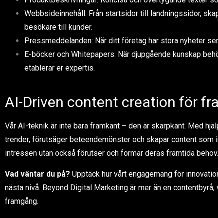
Webbsideinnehåll: Från startsidor till landningssidor, sk
besökare till kunder.
Pressmeddelanden: När ditt företag har stora nyheter ser vi
E-böcker och Whitepapers: När djupgående kunskap behöv
etablerar er expertis.
AI-Driven content creation för f
Vår AI-teknik är inte bara framkant – den är skarpkant. Med hjä
trender, förutsäger beteendemönster och skapar content som i
intressen utan också förutser och formar deras framtida behov
V
ad väntar du på?
Upptäck hur vårt engagemang för innovation k
nästa nivå. Beyond Digital Marketing är mer än en contentbyrå; v
framgång.