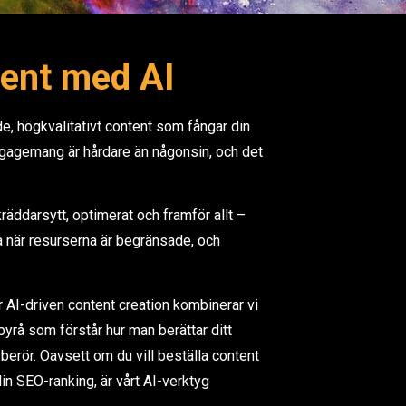
ntent med AI
e, högkvalitativt content som fångar din
gemang är hårdare än någonsin, och det
kräddarsytt, optimerat och framför allt –
 när resurserna är begränsade, och
 AI-driven content creation kombinerar vi
byrå som förstår hur man berättar ditt
 berör. Oavsett om du vill beställa content
din SEO-ranking, är vårt AI-verktyg