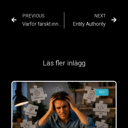
PREVIOUS
NEXT
Varför färskt innehåll och kundspråk slår E-E-A-T
Entity Authority
Läs fler inlägg
SEO