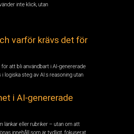
änder inte klick, utan
h varför krävs det för
för att bli användbart i AI-genererade
i logiska steg av AI:s reasoning utan
et i AI-genererade
om länkar eller rubriker – utan om att
önas innehåll som är tydligt, fokuserat