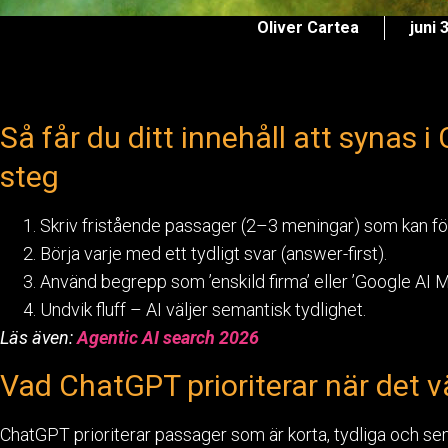
Oliver Cartea
juni 
Så får du ditt innehåll att synas 
steg
Skriv fristående passager (2–3 meningar) som kan för
Börja varje med ett tydligt svar (answer-first).
Använd begrepp som ’enskild firma’ eller ’Google AI M
Undvik fluff – AI väljer semantisk tydlighet.
Läs även:
Agentic AI search 2026
Vad ChatGPT prioriterar när det väl
ChatGPT prioriterar passager som är korta, tydliga och se