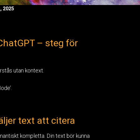
3, 2025
i ChatGPT – steg för
stås utan kontext.
ode’.
jer text att citera
mantiskt kompletta. Din text bör kunna