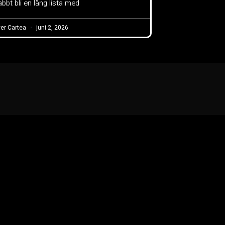
bbt bli en lång lista med
ver Cartea
juni 2, 2026
@beyonddigitalmarketing.se
+46735924676
charlotta@beyonddigitalm