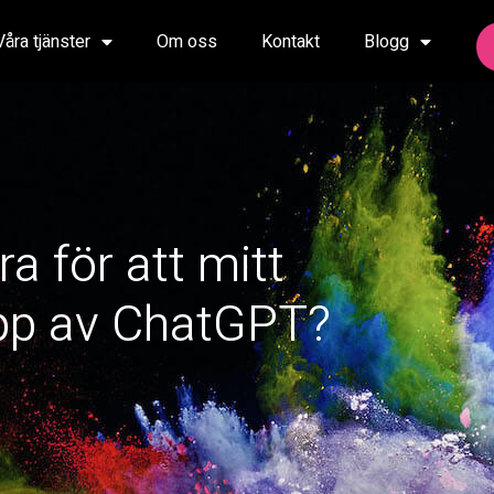
Våra tjänster
Om oss
Kontakt
Blogg
a för att mitt
upp av ChatGPT?