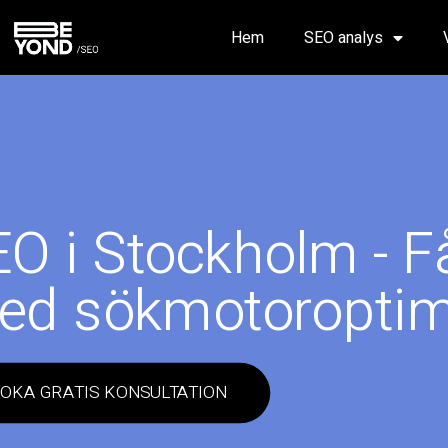
Hem
SEO analys
O i Stockholm - F
ed sökmotoroptim
OKA GRATIS KONSULTATION