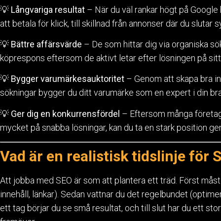
💡
Långvariga resultat
– När du väl rankar högt på Google ka
att betala för klick, till skillnad från annonser där du slutar
💡
Bättre affärsvärde
– De som hittar dig via organiska sö
köprespons eftersom de aktivt letar efter lösningen på sit
💡
Bygger varumärkesauktoritet
– Genom att skapa bra in
sökningar bygger du ditt varumärke som en expert i din br
💡
Ger dig en konkurrensfördel
– Eftersom många företag g
mycket på snabba lösningar, kan du ta en stark position gen
Vad är en realistisk tidslinje för
Att jobba med SEO är som att plantera ett träd. Först måste
innehåll, länkar). Sedan vattnar du det regelbundet (optimer
ett tag börjar du se små resultat, och till slut har du ett st