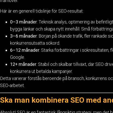
framöver.
Här är en generell tidslinje för SEO-resultat:
0–3 månader
: Teknisk analys, optimering av befintlig
bygga länkar och skapa nytt innehåll. Små förbättring
3–6 månader
: Början på ökande trafik, fler rankade s
konkurrensutsatta sökord.
6–12 månader
: Starka förbättringar i sökresultaten, 
Google.
12+ månader
: Stabil och skalbar tillväxt, där SEO dr
konkurrera ut betalda kampanjer.
Detta varierar förstås beroende på bransch, konkurrens oc
SEO-arbetet.
Ska man kombinera SEO med and
Absolut! SEO är en fantastisk långsiktig strategi, men det b