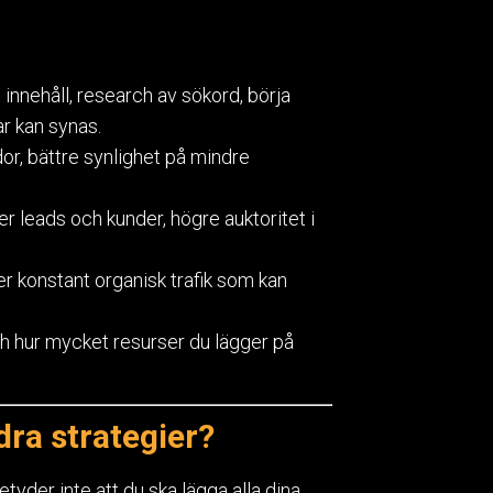
t innehåll, research av sökord, börja
ar kan synas.
idor, bättre synlighet på mindre
fler leads och kunder, högre auktoritet i
iver konstant organisk trafik som kan
h hur mycket resurser du lägger på
ra strategier?
etyder inte att du ska lägga alla dina