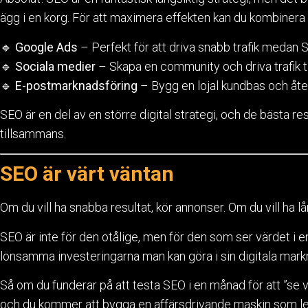
ägg i en korg. För att maximera effekten kan du kombiner
🔹
Google Ads
– Perfekt för att driva snabb trafik medan S
🔹
Sociala medier
– Skapa en community och driva trafik till
🔹
E-postmarknadsföring
– Bygg en lojal kundbas och åter
SEO är en del av en större digital strategi, och de bästa res
tillsammans.
SEO är värt väntan
Om du vill ha snabba resultat, kör annonser. Om du vill ha lån
SEO är inte för den otålige, men för den som ser värdet i e
lönsamma investeringarna man kan göra i sin digitala mark
Så om du funderar på att testa SEO i en månad för att ”se 
och du kommer att bygga en affärsdrivande maskin som lev