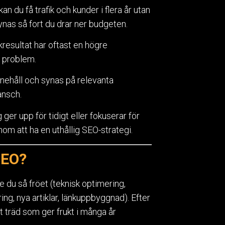
n du få trafik och kunder i flera år utan
 synas så fort du drar ner budgeten.
kresultat har oftast en högre
t problem.
nehåll och synas på relevanta
ansch.
er upp för tidigt eller fokuserar för
om att ha en uthållig SEO-strategi.
 SEO?
 du så fröet (teknisk optimering,
ing, nya artiklar, länkuppbyggnad). Efter
ort träd som ger frukt i många år